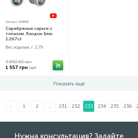
Артикул: 1194942
Серебряные серьги с
топазом Лондон Блю
1.267ct
Вес изделия, г.: 2,79
3 890.90 грн
1 557 грн
/шт.
Показать ещё
1
2
...
231
232
233
234
235
236
Нужна консультация? Задайте