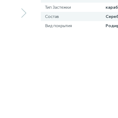
Тип Застежки
кара
Состав
Сереб
Вид покрытия
Роди