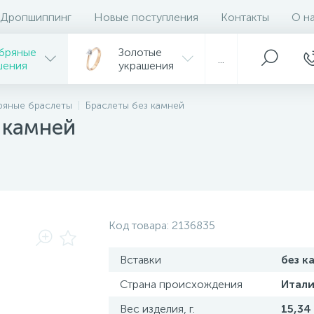
Дропшиппинг
Новые поступления
Контакты
О н
бряные
Золотые
...
шения
украшения
ряные браслеты
Браслеты без камней
 камней
Код товара:
2136835
Вставки
без к
Страна происхождения
Итали
Вес изделия, г.
15,34