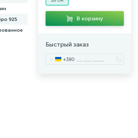
бин
В корзину
ро 925
рованное
Быстрый заказ
+380