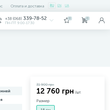
ас
Оплата и доставка
RU
EN
UA
339-78-52
+38 (068)
0
0
ПН-ПТ 9:00-17:30
31 900 грн
12 760 грн
амней
/шт.
я
Размер
18 см