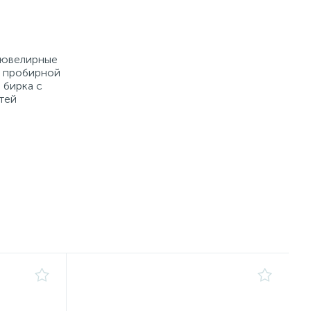
е ювелирные
й пробирной
 бирка с
тей