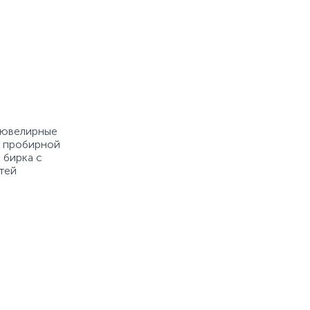
е ювелирные
й пробирной
 бирка с
тей