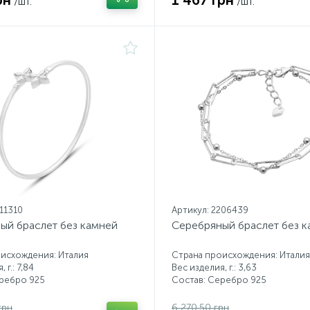
рн
1 467 грн
/шт.
/шт.
211310
Артикул: 2206439
ый браслет без камней
Серебряный браслет без 
исхождения: Италия
Страна происхождения: Италия
 г.: 7,84
Вес изделия, г.: 3,63
еребро 925
Состав: Серебро 925
грн
6 270.50 грн