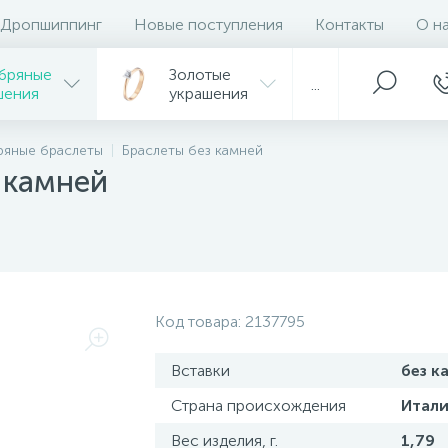
Дропшиппинг
Новые поступления
Контакты
О н
бряные
Золотые
...
шения
украшения
ряные браслеты
Браслеты без камней
 камней
Код товара:
2137795
Вставки
без к
Страна происхождения
Итали
Вес изделия, г.
1,79