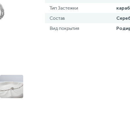
Тип Застежки
кара
Состав
Сереб
Вид покрытия
Роди