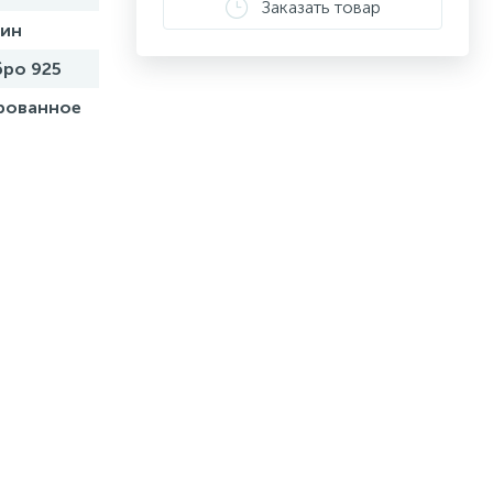
Заказать товар
бин
ро 925
рованное