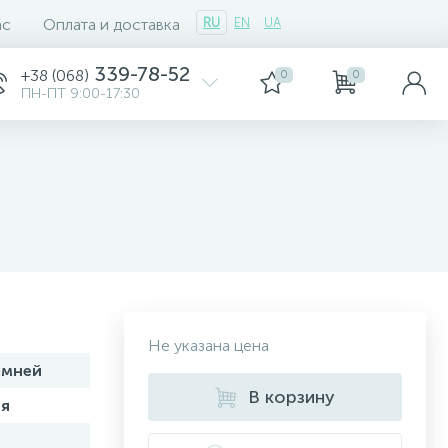
ас
Оплата и доставка
RU
EN
UA
339-78-52
+38 (068)
0
0
ПН-ПТ 9:00-17:30
Не указана цена
амней
В корзину
я