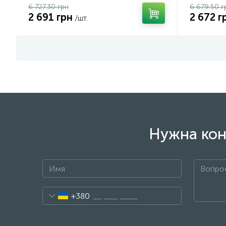
6 727.30 грн
6 679.50 г
2 691 грн
2 672 г
/шт.
Нужна кон
+380