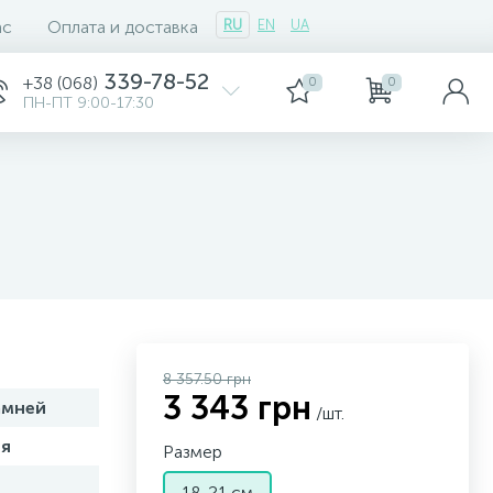
ас
Оплата и доставка
RU
EN
UA
339-78-52
+38 (068)
0
0
ПН-ПТ 9:00-17:30
8 357.50 грн
3 343 грн
амней
/шт.
я
Размер
18-21 см