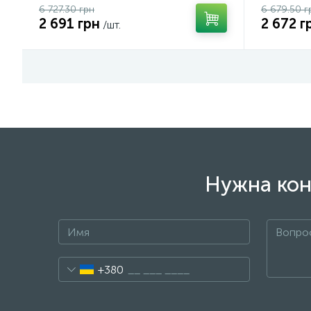
6 727.30 грн
6 679.50 г
2 691 грн
2 672 г
/шт.
Нужна кон
+380