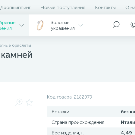
Дропшиппинг
Новые поступления
Контакты
О н
бряные
Золотые
...
шения
украшения
ряные браслеты
 камней
Код товара:
2182979
Вставки
без к
Страна происхождения
Итали
Вес изделия, г.
4,49