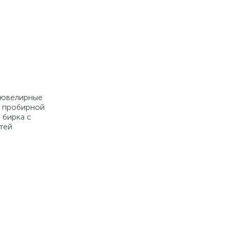
е ювелирные
й пробирной
 бирка с
тей