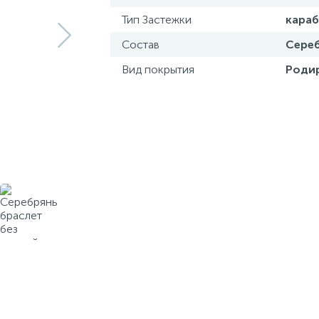
Тип Застежки
кара
Состав
Сереб
Вид покрытия
Роди