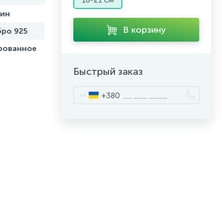
бин
В корзину
ро 925
рованное
Быстрый заказ
+380