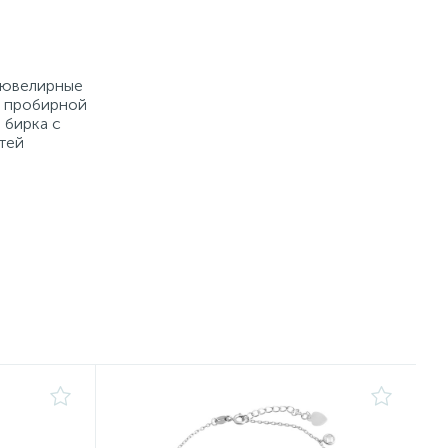
е ювелирные
й пробирной
 бирка с
тей