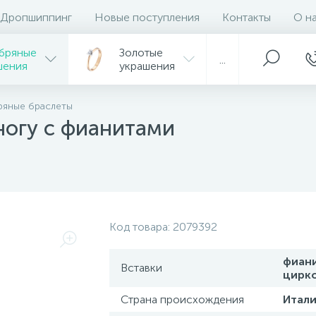
Дропшиппинг
Новые поступления
Контакты
О н
бряные
Золотые
...
шения
украшения
ряные браслеты
ногу с фианитами
Код товара:
2079392
фиан
Вставки
цирк
Страна происхождения
Итали