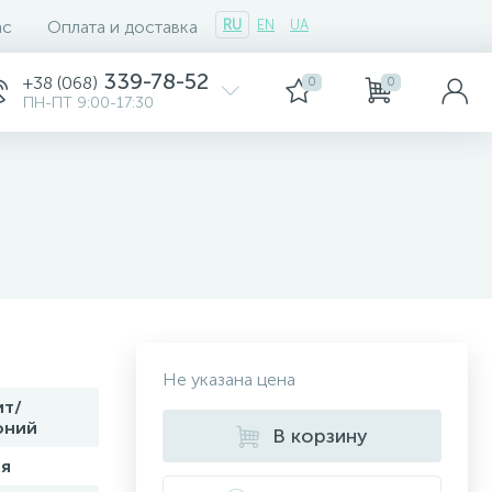
ас
Оплата и доставка
RU
EN
UA
339-78-52
+38 (068)
0
0
ПН-ПТ 9:00-17:30
Не указана цена
ит/
оний
В корзину
я