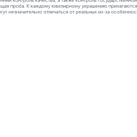
нний контроль качества, а также контроль государственно
ующая проба. К каждому ювелирному украшению прилагаются
гут незначительно отличаться от реальных из-за особеннос