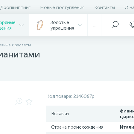
Дропшиппинг
Новые поступления
Контакты
О н
бряные
Золотые
...
шения
украшения
ряные браслеты
фианитами
Код товара:
2146087p
фиан
Вставки
цирк
Страна происхождения
Итали