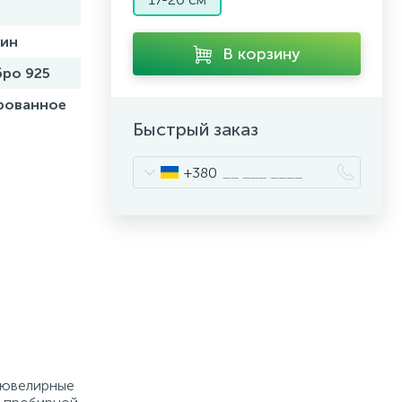
бин
В корзину
ро 925
рованное
Быстрый заказ
+380
е ювелирные