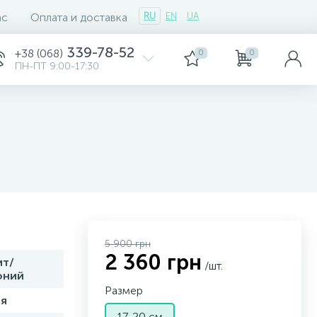
ас
Оплата и доставка
RU
EN
UA
339-78-52
+38 (068)
0
0
ПН-ПТ 9:00-17:30
5 900 грн
2 360 грн
ит/
/шт.
оний
Размер
я
17-20 см