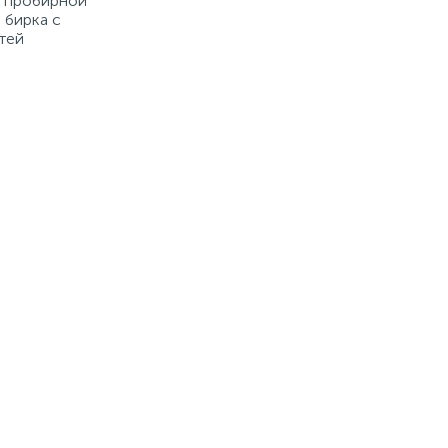
й пробирной
 бирка с
тей