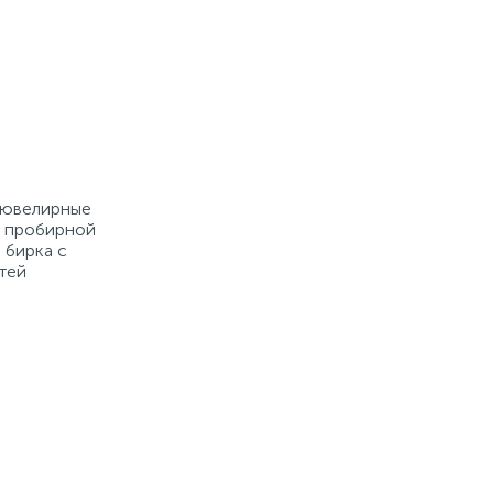
е ювелирные
й пробирной
 бирка с
тей