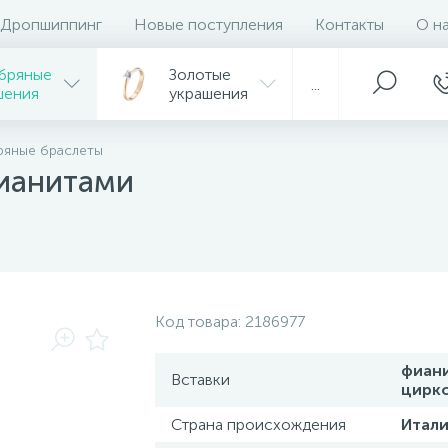
Дропшиппинг
Новые поступления
Контакты
О н
бряные
Золотые
...
шения
украшения
ряные браслеты
фианитами
Код товара:
2186977
фиан
Вставки
цирк
Страна происхождения
Итали