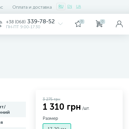
ас
Оплата и доставка
RU
EN
UA
339-78-52
+38 (068)
0
0
ПН-ПТ 9:00-17:30
3 275 грн
1 310 грн
ит/
/шт.
оний
Размер
я
17-20 см