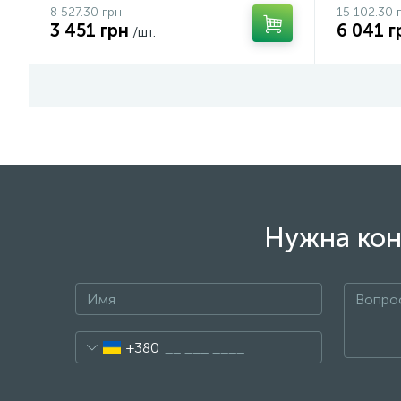
8 527.30 грн
15 102.30 
3 451 грн
6 041 г
/шт.
Нужна кон
+380