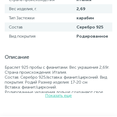
Вес изделия, г.
2,69
Тип Застежки
карабин
Состав
Серебро 925
Вид покрытия
Родированное
Описание
Браслет 925 пробы с фианитами. Вес украшения 2,69г.
Страна происхождения: Италия.
Состав: Серебро 925/вставка: фианит/цирконий. Вид
покрытия: Родий Размер изделия: 17-20 см
Вставка: фианит/цирконий.
Родированные украшения дольше сохраняют свое
Показать еще
первоначальное состояние, а именно цвет и блеск
металла. Все ювелирные изделия представленные на
нашем сайте прошли внутренний контроль качества, а
также контроль государственной пробирной службой
Украины, на всех изделиях стоит соответствующая