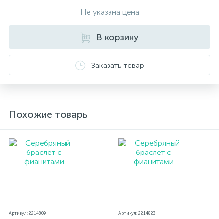
проба. К каждому ювелирному украшению
Не указана цена
прилагаются бирка с указанием всех
параметров.*Цвета изделий на сайте могут
В корзину
незначительно отличаться от реальных из-за
особенностей цветопередачи экрана
Заказать товар
Похожие товары
Артикул: 2214809
Артикул: 2214823