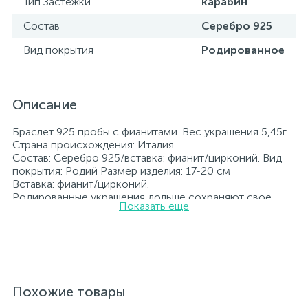
Тип Застежки
карабин
Состав
Серебро 925
Вид покрытия
Родированное
Описание
Браслет 925 пробы с фианитами. Вес украшения 5,45г.
Страна происхождения: Италия.
Состав: Серебро 925/вставка: фианит/цирконий. Вид
покрытия: Родий Размер изделия: 17-20 см
Вставка: фианит/цирконий.
Родированные украшения дольше сохраняют свое
Показать еще
первоначальное состояние, а именно цвет и блеск
металла. Все ювелирные изделия представленные на
нашем сайте прошли внутренний контроль качества, а
также контроль государственной пробирной службой
Украины, на всех изделиях стоит соответствующая
проба. К каждому ювелирному украшению
прилагаются бирка с указанием всех
Похожие товары
параметров.*Цвета изделий на сайте могут