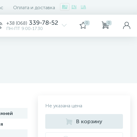
ас
Оплата и доставка
RU
EN
UA
339-78-52
+38 (068)
0
0
ПН-ПТ 9:00-17:30
Не указана цена
амней
В корзину
я