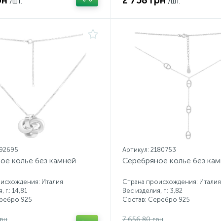
рн
2 758 грн
/шт.
/шт.
192695
Артикул: 2180753
ое колье без камней
Серебряное колье без ка
исхождения: Италия
Страна происхождения: Италия
 г.: 14,81
Вес изделия, г.: 3,82
еребро 925
Состав: Серебро 925
грн
7 656.80 грн