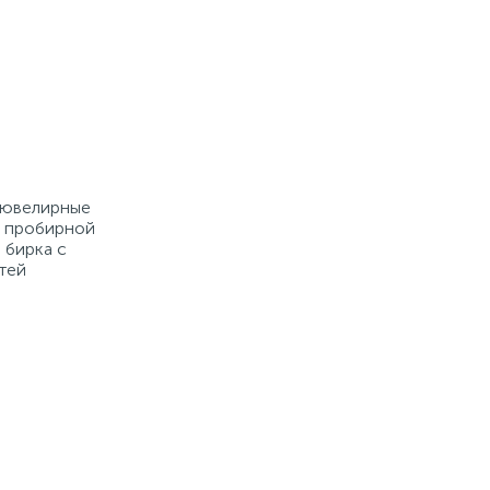
е ювелирные
й пробирной
 бирка с
тей