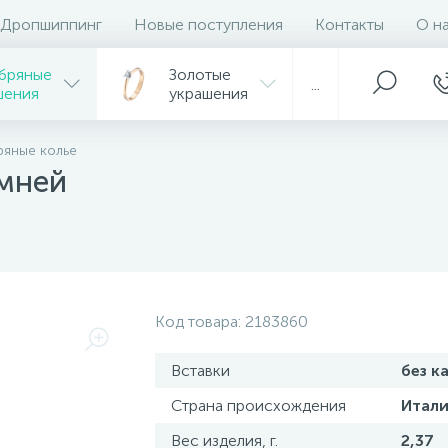
Дропшиппинг
Новые поступления
Контакты
О н
бряные
Золотые
...
шения
украшения
яные колье
амней
Код товара:
2183860
Вставки
без к
Страна происхождения
Итали
Вес изделия, г.
2,37