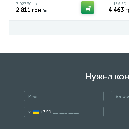
7 027.30 грн
11 156.80 
2 811 грн
4 463 г
/шт.
Нужна кон
+380