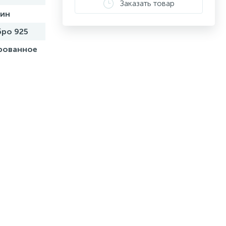
Заказать товар
бин
ро 925
рованное