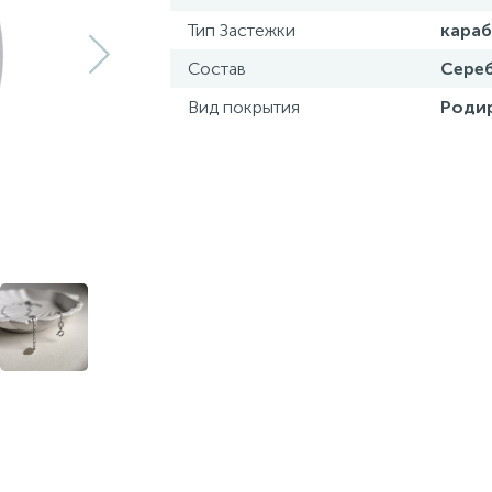
Тип Застежки
кара
Состав
Сереб
Вид покрытия
Роди