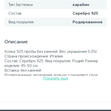
Тип Застежки
карабин
Состав
Серебро 925
Вид покрытия
Родированное
Описание
Колье 925 пробы без камней. Вес украшения 5,05г.
Страна происхождения: Италия.
Состав: Серебро 925. Вид покрытия: Родий Размер
изделия: 45-50 см
Вставка: без камней.
Родированные украшения дольше сохраняют свое
Показать еще
первоначальное состояние, а именно цвет и блеск
металла. Все ювелирные изделия представленные на
нашем сайте прошли внутренний контроль качества, а
также контроль государственной пробирной службой
Украины, на всех изделиях стоит соответствующая
проба. К каждому ювелирному украшению
прилагаются бирка с указанием всех