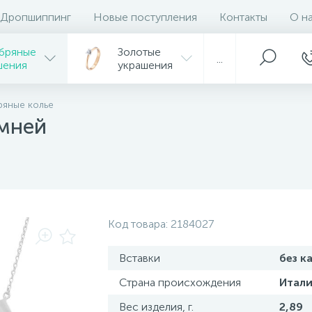
Дропшиппинг
Новые поступления
Контакты
О н
бряные
Золотые
...
шения
украшения
яные колье
амней
Код товара:
2184027
Вставки
без к
Страна происхождения
Итали
Вес изделия, г.
2,89