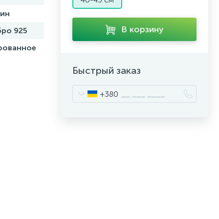
бин
В корзину
ро 925
рованное
Быстрый заказ
+380