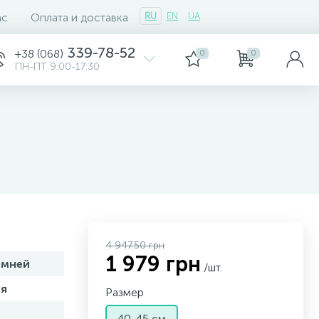
ас
Оплата и доставка
RU
EN
UA
339-78-52
+38 (068)
0
0
ПН-ПТ 9:00-17:30
4 947.50 грн
1 979 грн
амней
/шт.
я
Размер
40-45 см