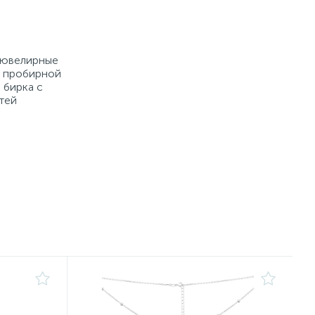
е ювелирные
й пробирной
 бирка с
тей