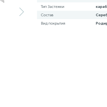
Тип Застежки
кара
Состав
Сереб
Вид покрытия
Роди