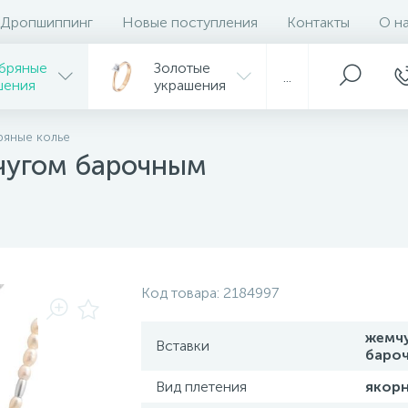
Дропшиппинг
Новые поступления
Контакты
О н
бряные
Золотые
...
шения
украшения
яные колье
чугом барочным
Код товара:
2184997
жемч
Вставки
баро
Вид плетения
якор