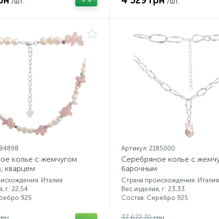
рн
4 529 грн
/шт.
/шт.
184898
Артикул: 2185000
ое колье с жемчугом
Серебряное колье с жемч
, кварцем
барочным
исхождения: Италия
Страна происхождения: Италия
 г.: 22,54
Вес изделия, г.: 23,33
еребро 925
Состав: Серебро 925
грн
37 672.70 грн