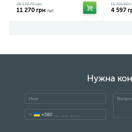
28 172.70 грн
11 715.90 
11 270 грн
4 597 г
/шт.
Нужна кон
+380