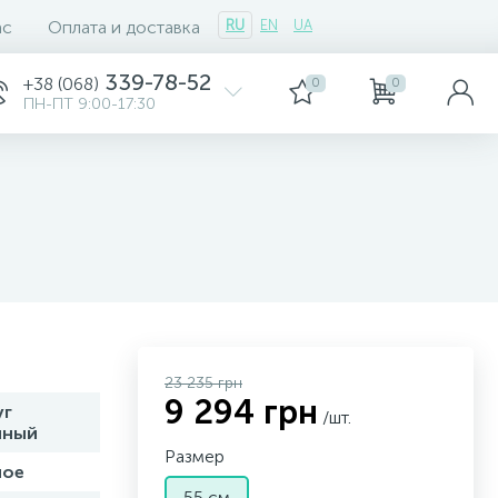
ас
Оплата и доставка
RU
EN
UA
339-78-52
+38 (068)
0
0
ПН-ПТ 9:00-17:30
23 235 грн
9 294 грн
уг
/шт.
чный
Размер
ное
55 см