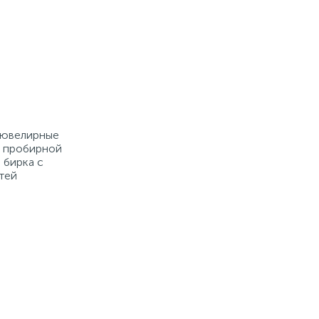
е ювелирные
й пробирной
 бирка с
тей