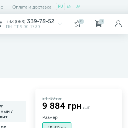
ас
Оплата и доставка
RU
EN
UA
339-78-52
+38 (068)
0
0
ПН-ПТ 9:00-17:30
24 710 грн
9 884 грн
уг
/шт.
ный /
лит
Размер
ное
45-50 см