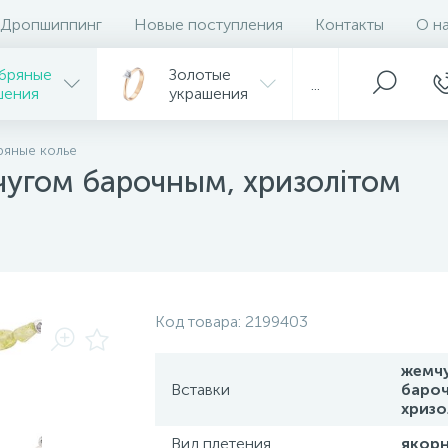
Дропшиппинг
Новые поступления
Контакты
О н
бряные
Золотые
...
шения
украшения
яные колье
чугом барочным, хризолітом
Код товара:
2199403
жемч
Вставки
бароч
хризо
Вид плетения
якор