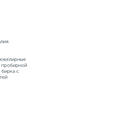
лия.
е ювелирные
й пробирной
 бирка с
тей