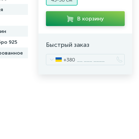
я
В корзину
бин
ро 925
Быстрый заказ
рованное
+380