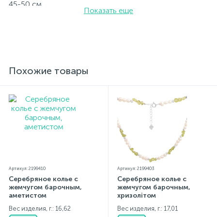
45-50 см
Показать еще
Вставка: жемчуг барочный, зелений жадеїт.
Родированные украшения дольше сохраняют свое
первоначальное состояние, а именно цвет и блеск
металла. Все ювелирные изделия представленные на
нашем сайте прошли внутренний контроль качества, а
также контроль государственной пробирной службой
Украины, на всех изделиях стоит соответствующая
Похожие товары
проба. К каждому ювелирному украшению
прилагаются бирка с указанием всех
параметров.*Цвета изделий на сайте могут
незначительно отличаться от реальных из-за
особенностей цветопередачи экрана
Артикул: 2199410
Артикул: 2199403
Серебряное колье с
Серебряное колье с
жемчугом барочным,
жемчугом барочным,
аметистом
хризолітом
Вес изделия, г.: 16,62
Вес изделия, г.: 17,01