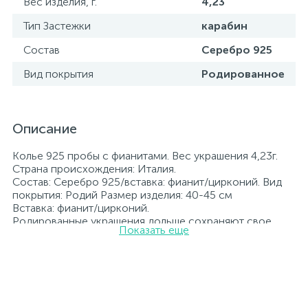
Вес изделия, г.
4,23
Тип Застежки
карабин
Состав
Серебро 925
Вид покрытия
Родированное
Описание
Колье 925 пробы с фианитами. Вес украшения 4,23г.
Страна происхождения: Италия.
Состав: Серебро 925/вставка: фианит/цирконий. Вид
покрытия: Родий Размер изделия: 40-45 см
Вставка: фианит/цирконий.
Родированные украшения дольше сохраняют свое
Показать еще
первоначальное состояние, а именно цвет и блеск
металла. Все ювелирные изделия представленные на
нашем сайте прошли внутренний контроль качества, а
также контроль государственной пробирной службой
Украины, на всех изделиях стоит соответствующая
проба. К каждому ювелирному украшению