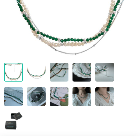
Контакты
Кольца без камней
Серьги с керамикой
Подвески крестики
Браслеты на нити
Золотые серьги
О нас
Золотые цепи
Кольца мужские
Серьги детские
Подвески с керамикой
Браслеты мужские
Оплата и доставка
Кольца серебряные с бриллиантами
Серьги кафы
Подвески ладанки
Браслеты каучуковые, кожанные
Кольца с золотыми вставками
Серьги кольцами
Подвески на леске
Браслеты для шармов
Кольца Спаси и Сохрани
Серьги протяжки
Подвески серебряные с бриллиантами
Браслеты с керамикой
Серьги серебряные с бриллиантами
Подвески с золотыми вставками
Браслеты с золотыми вставками
Серьги с золотыми вставками