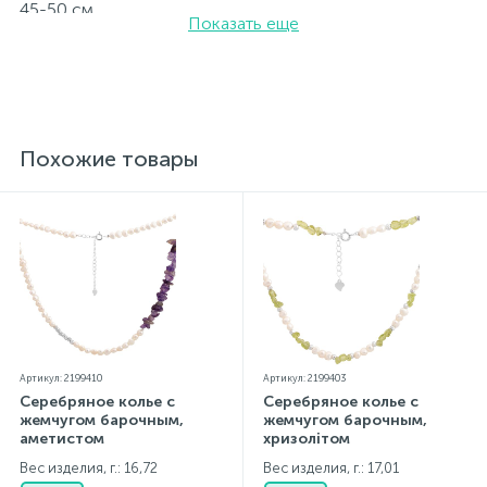
45-50 см
Показать еще
Вставка: жемчуг барочный, зелений жадеїт.
Родированные украшения дольше сохраняют свое
первоначальное состояние, а именно цвет и блеск
металла. Все ювелирные изделия представленные на
нашем сайте прошли внутренний контроль качества, а
также контроль государственной пробирной службой
Украины, на всех изделиях стоит соответствующая
Похожие товары
проба. К каждому ювелирному украшению
прилагаются бирка с указанием всех
параметров.*Цвета изделий на сайте могут
незначительно отличаться от реальных из-за
особенностей цветопередачи экрана
Артикул: 2199410
Артикул: 2199403
Серебряное колье с
Серебряное колье с
жемчугом барочным,
жемчугом барочным,
аметистом
хризолітом
Вес изделия, г.: 16,72
Вес изделия, г.: 17,01