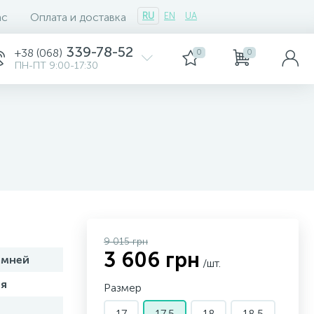
ас
Оплата и доставка
RU
EN
UA
339-78-52
+38 (068)
0
0
ПН-ПТ 9:00-17:30
9 015 грн
3 606 грн
амней
/шт.
я
Размер
17
17,5
18
18,5