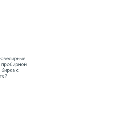
е ювелирные
й пробирной
 бирка с
тей