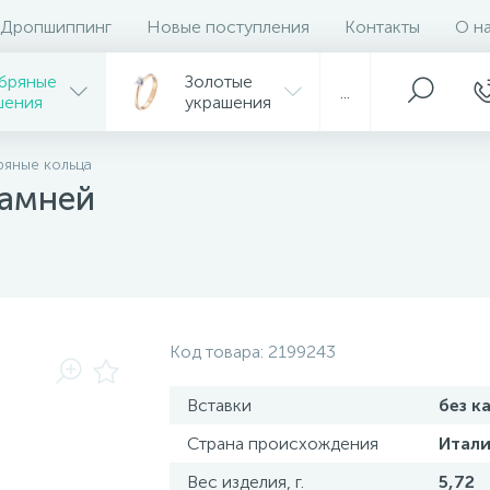
Дропшиппинг
Новые поступления
Контакты
О н
бряные
Золотые
...
шения
украшения
яные кольца
камней
Код товара:
2199243
Вставки
без к
Страна происхождения
Итали
Вес изделия, г.
5,72