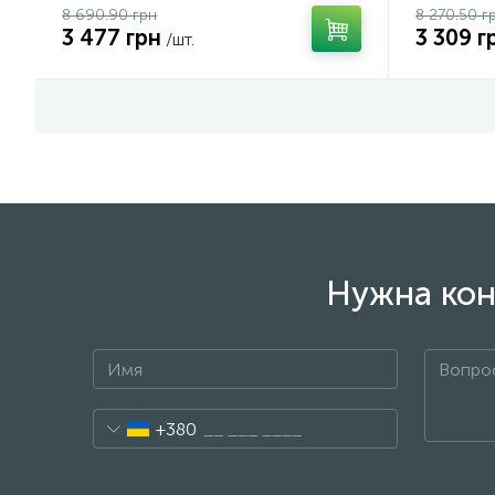
8 690.90 грн
8 270.50 г
3 477 грн
3 309 г
/шт.
Нужна кон
+380