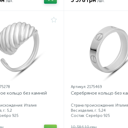
рн
3 578 грн
/шт.
/шт.
175278
Артикул: 2175469
ое кольцо без камней
Серебряное кольцо без к
исхождения: Италия
Страна происхождения: Италия
 г.: 5,2
Вес изделия, г.: 5,24
еребро 925
Состав: Серебро 925
рн
10 384.10 грн