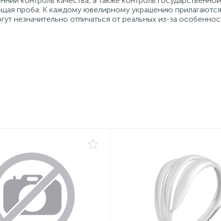
нний контроль качества, а также контроль государственно
ующая проба. К каждому ювелирному украшению прилагаются
гут незначительно отличаться от реальных из-за особеннос