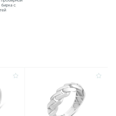
й пробирной
 бирка с
тей