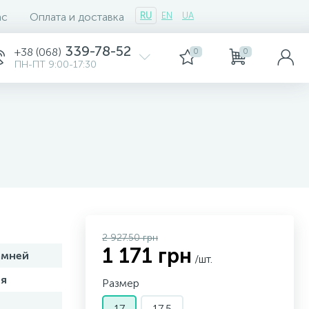
ас
Оплата и доставка
RU
EN
UA
339-78-52
+38 (068)
0
0
ПН-ПТ 9:00-17:30
2 927.50 грн
1 171 грн
амней
/шт.
я
Размер
17
17,5