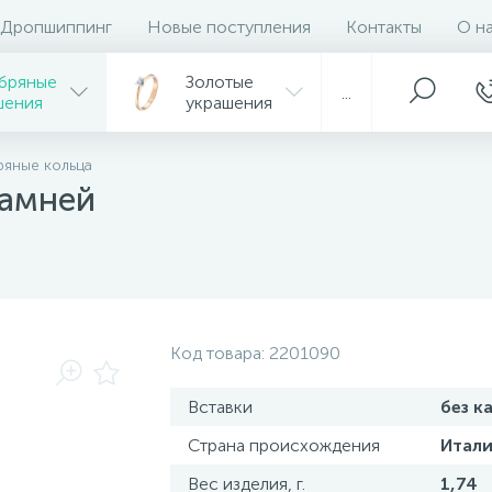
Дропшиппинг
Новые поступления
Контакты
О н
бряные
Золотые
...
шения
украшения
яные кольца
камней
Код товара:
2201090
Вставки
без к
Страна происхождения
Итали
Вес изделия, г.
1,74