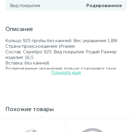
Вид покрытия
Родированное
Описание
Кольцо 925 пробы без камней. Вес украшения 1,88г.
Страна происхождения: Италия.
Состав: Серебро 925. Вид покрытия: Родий Размер
изделия: 16,5
Вставка: без камней.
Родированные украшения дольше сохраняют свое
Показать еще
первоначальное состояние, а именно цвет и блеск
металла. Все ювелирные изделия представленные на
нашем сайте прошли внутренний контроль качества, а
также контроль государственной пробирной службой
Украины, на всех изделиях стоит соответствующая
проба. К каждому ювелирному украшению
прилагаются бирка с указанием всех
Похожие товары
параметров.*Цвета изделий на сайте могут
незначительно отличаться от реальных из-за
особенностей цветопередачи экрана