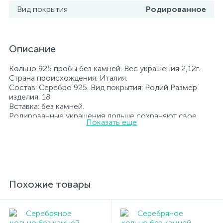
Вид покрытия
Родированное
Описание
Кольцо 925 пробы без камней. Вес украшения 2,12г.
Страна происхождения: Италия.
Состав: Серебро 925. Вид покрытия: Родий Размер
изделия: 18
Вставка: без камней.
Родированные украшения дольше сохраняют свое
Показать еще
первоначальное состояние, а именно цвет и блеск
металла. Все ювелирные изделия представленные на
нашем сайте прошли внутренний контроль качества, а
также контроль государственной пробирной службой
Украины, на всех изделиях стоит соответствующая
проба. К каждому ювелирному украшению
прилагаются бирка с указанием всех
Похожие товары
параметров.*Цвета изделий на сайте могут
незначительно отличаться от реальных из-за
особенностей цветопередачи экрана