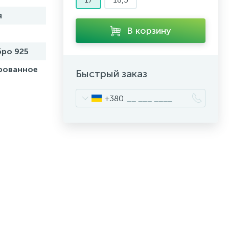
я
В корзину
ро 925
рованное
Быстрый заказ
+380