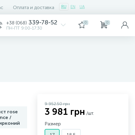
ас
Оплата и доставка
RU
EN
UA
339-78-52
+38 (068)
0
0
ПН-ПТ 9:00-17:30
9 952.50 грн
3 981 грн
ст rose
/шт.
nce /
ирконий
Размер
17
18,5