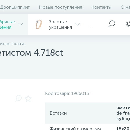
Дропшиппинг
Новые поступления
Контакты
О н
бряные
Золотые
...
шения
украшения
яные кольца
тистом 4.718ct
Код товара:
1966013
амети
Вставки
de fra
куб.ц
Физический размер, мм.
15х20