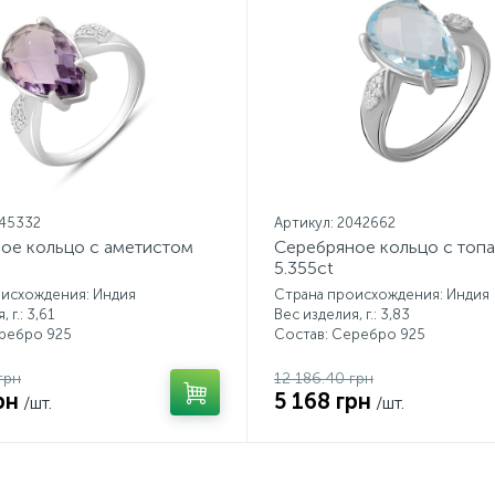
145332
Артикул: 2042662
ое кольцо с аметистом
Серебряное кольцо с топ
5.355ct
оисхождения: Индия
Страна происхождения: Индия
 г.: 3,61
Вес изделия, г.: 3,83
еребро 925
Состав: Серебро 925
грн
12 186.40 грн
рн
5 168 грн
/шт.
/шт.