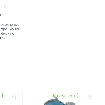
а):
7
е ювелирные
й пробирной
 бирка с
тей
Есть комплект