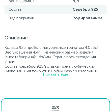
Вес изделия, г.
4,4
Состав
Серебро 925
Вид покрытия
Родированное
Описание
Кольцо 925 пробы с натуральным гранатом 4.055ct.
Вес украшения 4,4г. Физический размер изделия
(высота*ширина): 18х8мм. Страна происхождения:
Индия.
Состав: Серебро 925/вставка: гранат, кубический
цирконий. Вид покрытия: Родий Размер изделия: 18
Показать еще
Вставка: гранат, кубический цирконий.
Родированные украшения дольше сохраняют свое
первоначальное состояние, а именно цвет и блеск
металла. Все ювелирные изделия представленные на
нашем сайте прошли внутренний контроль качества, а
также контроль государственной пробирной службой
Украины, на всех изделиях стоит соответствующая
25%
проба. К каждому ювелирному украшению