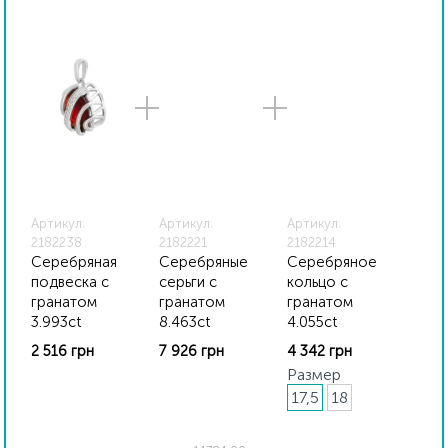
прилагаются бирка с указанием всех
параметров.*Цвета изделий на сайте могут
незначительно отличаться от реальных из-за
особенностей цветопередачи экрана
Артикул:
Артикул:
Артикул:
2182238
2182221
2182214
Серебряная
Серебряные
Серебряное
подвеска с
серьги с
кольцо с
гранатом
гранатом
гранатом
3.993ct
8.463ct
4.055ct
2 516 грн
7 926 грн
4 342 грн
Размер
17,5
18