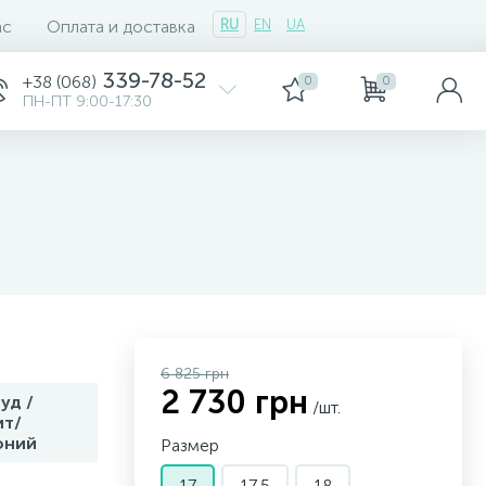
ас
Оплата и доставка
RU
EN
UA
339-78-52
+38 (068)
0
0
ПН-ПТ 9:00-17:30
6 825 грн
2 730 грн
уд /
/шт.
ит/
оний
Размер
17
17,5
18