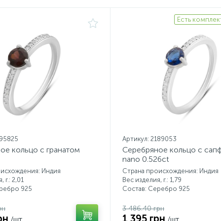
Есть комплек
195825
Артикул: 2189053
ое кольцо с гранатом
Серебряное кольцо с сап
nano 0.526ct
оисхождения: Индия
Страна происхождения: Индия
 г.: 2,01
Вес изделия, г.: 1,79
еребро 925
Состав: Серебро 925
рн
3 486.40 грн
рн
1 395 грн
/шт.
/шт.