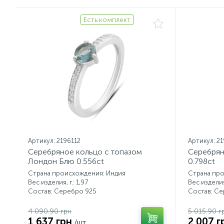
Есть комплект
Артикул: 2196112
Артикул: 2
Серебряное кольцо с топазом
Серебрян
Лондон Блю 0.556ct
0.798ct
Страна происхождения: Индия
Страна пр
Вес изделия, г.: 1,97
Вес изделия,
Состав: Серебро 925
Состав: С
4 090.90 грн
5 015.90 г
1 637 грн
2 007 г
/шт.