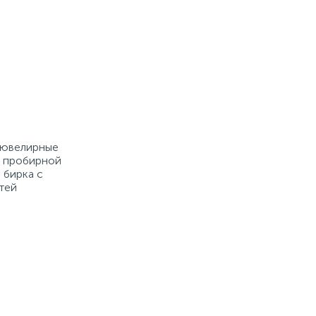
е ювелирные
й пробирной
 бирка с
тей