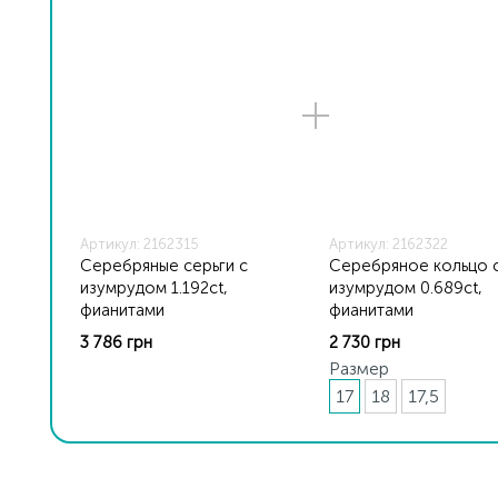
Артикул: 2162315
Артикул: 2162322
Серебряные серьги с
Серебряное кольцо 
изумрудом 1.192ct,
изумрудом 0.689ct,
фианитами
фианитами
3 786 грн
2 730 грн
Размер
17
18
17,5