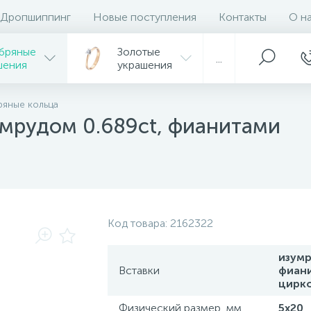
Дропшиппинг
Новые поступления
Контакты
О н
бряные
Золотые
...
шения
украшения
яные кольца
умрудом 0.689ct, фианитами
Код товара:
2162322
изумр
Вставки
фиан
цирк
Физический размер, мм.
5х20