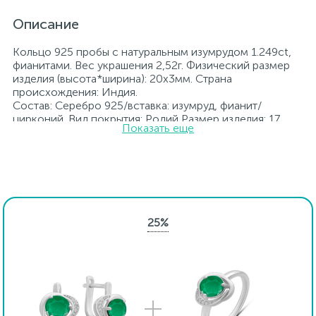
Описание
Кольцо 925 пробы с натуральным изумрудом 1.249ct,
фианитами. Вес украшения 2,52г. Физический размер
изделия (высота*ширина): 20х3мм. Страна
происхождения: Индия.
Состав: Серебро 925/вставка: изумруд, фианит/
цирконий. Вид покрытия: Родий Размер изделия: 17
Показать еще
Вставка: изумруд, фианит/цирконий.
Родированные украшения дольше сохраняют свое
первоначальное состояние, а именно цвет и блеск
металла. Все ювелирные изделия представленные на
нашем сайте прошли внутренний контроль качества, а
также контроль государственной пробирной службой
Украины, на всех изделиях стоит соответствующая
25%
проба. К каждому ювелирному украшению
прилагаются бирка с указанием всех
параметров.*Цвета изделий на сайте могут
незначительно отличаться от реальных из-за
особенностей цветопередачи экрана