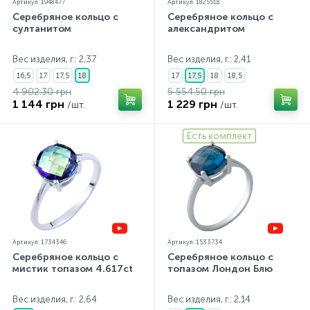
Артикул: 1948477
Артикул: 1825518
Серебряное кольцо с
Серебряное кольцо с
султанитом
александритом
Вес изделия, г.: 2,37
Вес изделия, г.: 2,41
16,5
17
17,5
18
17
17,5
18
18,5
4 902.30 грн
5 554.50 грн
1 144 грн
1 229 грн
/шт.
/шт.
Есть комплект
Артикул: 1734346
Артикул: 1533734
Серебряное кольцо с
Серебряное кольцо с
мистик топазом 4.617ct
топазом Лондон Блю
Вес изделия, г.: 2,64
Вес изделия, г.: 2,14