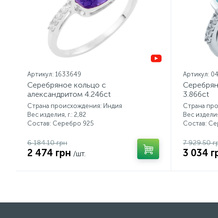
Артикул: 1633649
Артикул: 0
Серебряное кольцо с
Серебрян
александритом 4.246ct
3.866ct
Страна происхождения: Индия
Страна пр
Вес изделия, г.: 2,82
Вес изделия,
Состав: Серебро 925
Состав: С
6 184.10 грн
7 929.50 г
2 474 грн
3 034 г
/шт.