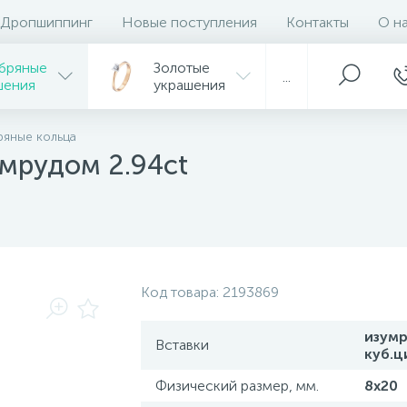
Дропшиппинг
Новые поступления
Контакты
О н
бряные
Золотые
...
шения
украшения
яные кольца
умрудом 2.94ct
Код товара:
2193869
изумр
Вставки
куб.ц
Физический размер, мм.
8х20