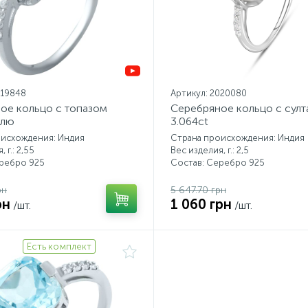
019848
Артикул: 2020080
ое кольцо с топазом
Серебряное кольцо с сул
Блю
3.064ct
оисхождения: Индия
Страна происхождения: Индия
 г.: 2,55
Вес изделия, г.: 2,5
еребро 925
Состав: Серебро 925
рн
5 647.70 грн
рн
1 060 грн
/шт.
/шт.
Есть комплект