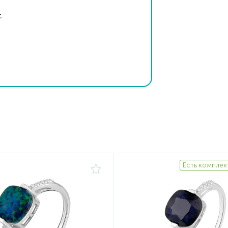
с
Есть комплек