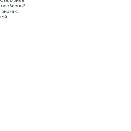
е ювелирные
й пробирной
 бирка с
тей