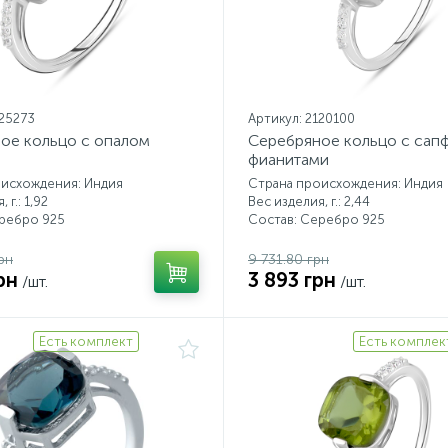
125273
Артикул: 2120100
ое кольцо с опалом
Серебряное кольцо с сап
фианитами
оисхождения: Индия
Страна происхождения: Индия
 г.: 1,92
Вес изделия, г.: 2,44
еребро 925
Состав: Серебро 925
рн
9 731.80 грн
рн
3 893 грн
/шт.
/шт.
Есть комплект
Есть комплек