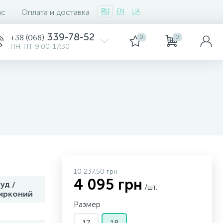
ас
Оплата и доставка
RU
EN
UA
339-78-52
+38 (068)
0
0
ПН-ПТ 9:00-17:30
10 237.50 грн
4 095 грн
уд /
/шт.
ирконий
Размер
17
18