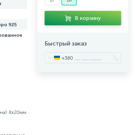
я
В корзину
ро 925
рованное
Быстрый заказ
+380
на): 8х20мм.