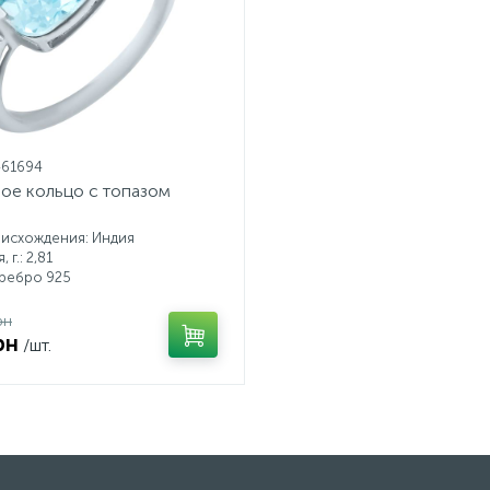
461694
ое кольцо с топазом
оисхождения: Индия
 г.: 2,81
еребро 925
рн
рн
/шт.