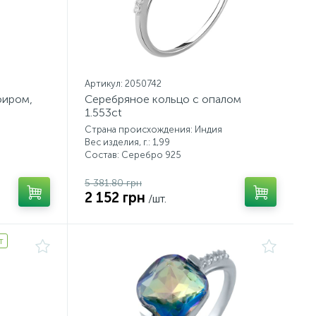
Артикул: 2050742
фиром,
Серебряное кольцо с опалом
1.553ct
Страна происхождения: Индия
Вес изделия, г.: 1,99
Состав: Серебро 925
5 381.80 грн
2 152 грн
/шт.
т