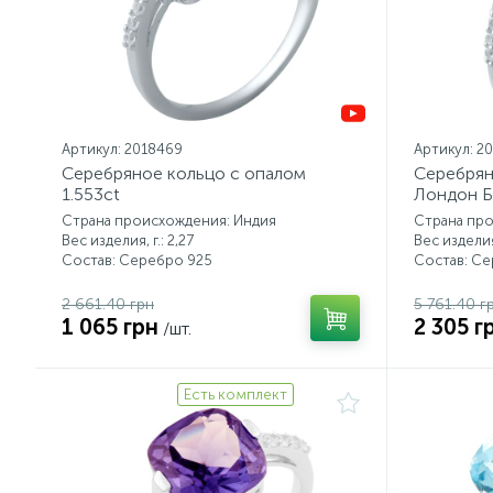
Артикул: 2018469
Артикул: 2
Серебряное кольцо с опалом
Серебрян
1.553ct
Лондон 
Страна происхождения: Индия
Страна пр
Вес изделия, г.: 2,27
Вес изделия,
Состав: Серебро 925
Состав: С
2 661.40 грн
5 761.40 г
1 065 грн
2 305 г
/шт.
Есть комплект