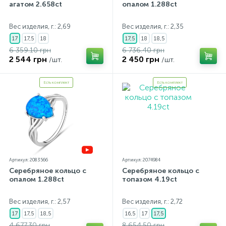
агатом 2.658ct
опалом 1.288ct
Вес изделия, г.: 2,69
Вес изделия, г.: 2,35
17
17,5
18
17,5
18
18,5
6 359.10 грн
6 736.40 грн
2 544 грн
2 450 грн
/шт.
/шт.
Есть комплект
Есть комплект
Артикул: 2083566
Артикул: 2074984
Серебряное кольцо с
Серебряное кольцо с
опалом 1.288ct
топазом 4.19ct
Вес изделия, г.: 2,57
Вес изделия, г.: 2,72
17
17,5
18,5
16,5
17
17,5
4 677.30 грн
8 654.50 грн