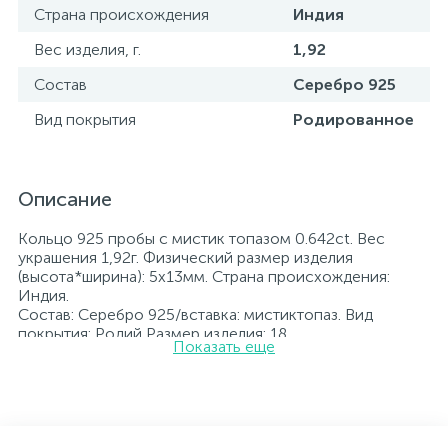
Страна происхождения
Индия
Вес изделия, г.
1,92
Состав
Серебро 925
Вид покрытия
Родированное
Описание
Кольцо 925 пробы с мистик топазом 0.642ct. Вес
украшения 1,92г. Физический размер изделия
(высота*ширина): 5х13мм. Страна происхождения:
Индия.
Состав: Серебро 925/вставка: мистиктопаз. Вид
покрытия: Родий Размер изделия: 18
Показать еще
Вставка: мистиктопаз.
Родированные украшения дольше сохраняют свое
первоначальное состояние, а именно цвет и блеск
металла. Все ювелирные изделия представленные на
нашем сайте прошли внутренний контроль качества, а
также контроль государственной пробирной службой