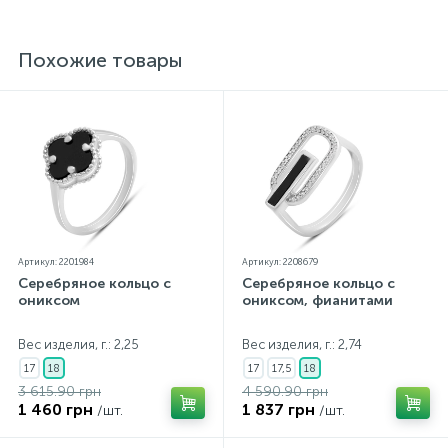
нашем сайте прошли внутренний контроль качества, а
также контроль государственной пробирной службой
Украины, на всех изделиях стоит соответствующая
Похожие товары
проба. К каждому ювелирному украшению
прилагаются бирка с указанием всех
параметров.*Цвета изделий на сайте могут
незначительно отличаться от реальных из-за
особенностей цветопередачи экрана
Артикул: 2201984
Артикул: 2208679
Серебряное кольцо с
Серебряное кольцо с
ониксом
ониксом, фианитами
Вес изделия, г.: 2,25
Вес изделия, г.: 2,74
17
18
17
17,5
18
3 615.90 грн
4 590.90 грн
1 460 грн
1 837 грн
/шт.
/шт.