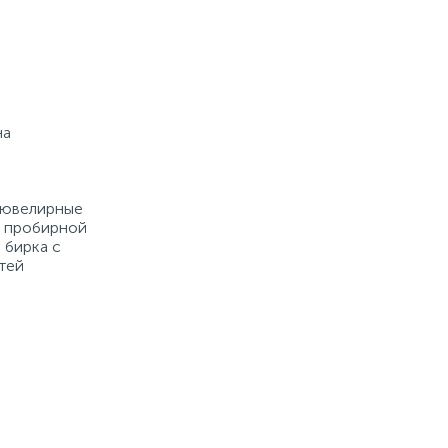
на
е ювелирные
й пробирной
 бирка с
тей