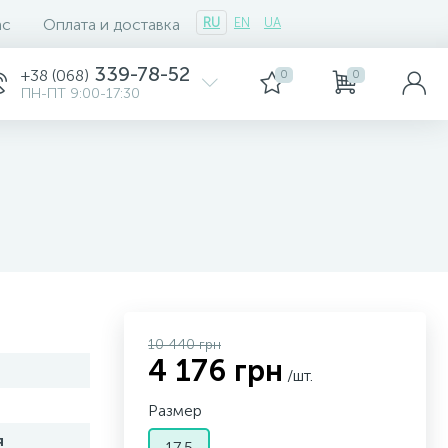
ас
Оплата и доставка
RU
EN
UA
339-78-52
+38 (068)
0
0
ПН-ПТ 9:00-17:30
10 440 грн
4 176 грн
/шт.
Размер
я
17,5