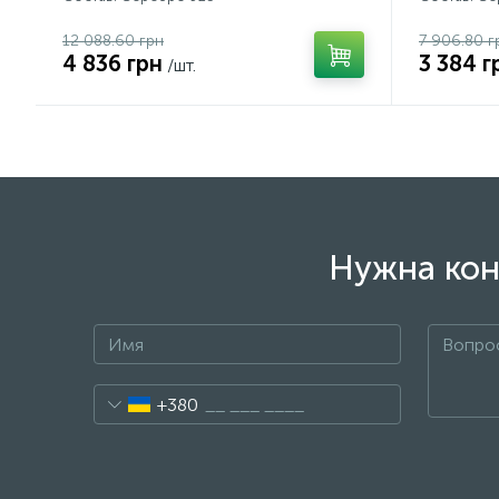
12 088.60 грн
7 906.80 г
4 836 грн
3 384 г
/шт.
Нужна кон
+380