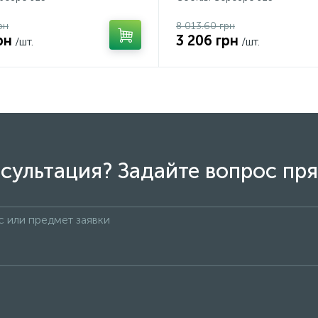
рн
8 013.60 грн
рн
3 206 грн
/шт.
/шт.
сультация? Задайте вопрос пря