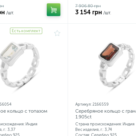
рн
7 906.80 грн
рн
3 154 грн
/шт.
/шт.
Есть комплект
166054
Артикул: 2166559
ое кольцо с топазом
Серебряное кольцо с гра
1.905ct
оисхождения: Индия
Страна происхождения: Индия
 г.: 3,37
Вес изделия, г.: 3,74
еребро 925
Состав: Серебро 925