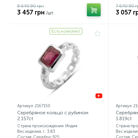
8 640.90 грн
7 640.90 г
3 457 грн
3 057 г
/шт.
Есть комплект
Артикул: 2167150
Артикул: 2
Серебряное кольцо с рубином
Серебрян
2.157ct
1.819ct
Страна происхождения: Индия
Страна пр
Вес изделия, г.: 3,83
Вес изделия,
Состав: Серебро 925
Состав: С