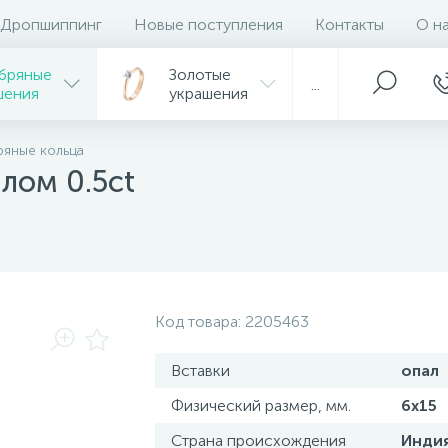
Дропшиппинг
Новые поступления
Контакты
О н
бряные
Золотые
...
шения
украшения
яные кольца
лом 0.5ct
Код товара:
2205463
Вставки
опал
Физический размер, мм.
6х15
Страна происхождения
Инди