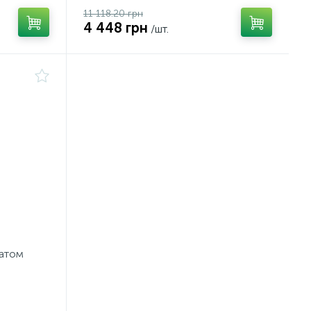
11 118.20 грн
4 448 грн
/шт.
натом