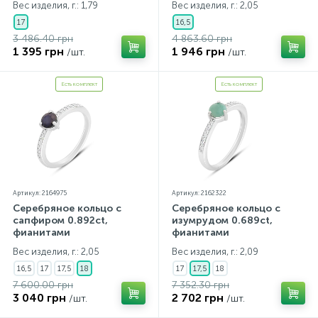
Вес изделия, г.: 1,79
Вес изделия, г.: 2,05
17
16,5
3 486.40 грн
4 863.60 грн
1 395 грн
1 946 грн
/шт.
/шт.
Есть комплект
Есть комплект
Артикул: 2164975
Артикул: 2162322
Серебряное кольцо с
Серебряное кольцо с
сапфиром 0.892ct,
изумрудом 0.689ct,
фианитами
фианитами
Вес изделия, г.: 2,05
Вес изделия, г.: 2,09
16,5
17
17,5
18
17
17,5
18
7 600.00 грн
7 352.30 грн
3 040 грн
2 702 грн
/шт.
/шт.