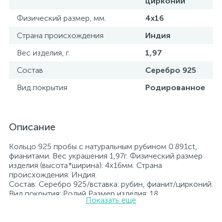
цирконий
Физический размер, мм.
4х16
Страна происхождения
Индия
Вес изделия, г.
1,97
Состав
Серебро 925
Вид покрытия
Родированное
Описание
Кольцо 925 пробы с натуральным рубином 0.891ct,
фианитами. Вес украшения 1,97г. Физический размер
изделия (высота*ширина): 4х16мм. Страна
происхождения: Индия.
Состав: Серебро 925/вставка: рубин, фианит/цирконий.
Вид покрытия: Родий Размер изделия: 18
Показать еще
Вставка: рубин, фианит/цирконий.
Родированные украшения дольше сохраняют свое
первоначальное состояние, а именно цвет и блеск