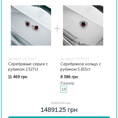
прилагаются бирка с указанием всех
параметров.*Цвета изделий на сайте могут
незначительно отличаться от реальных из-за
особенностей цветопередачи экрана
Артикул: 2172567
Артикул: 2159605
Серебряные серьги с
Серебряное кольцо с
рубином 2.527ct
рубином 5.815ct
11 469 грн
8 386 грн
Размер
18
19855.00 грн
14891.25 грн