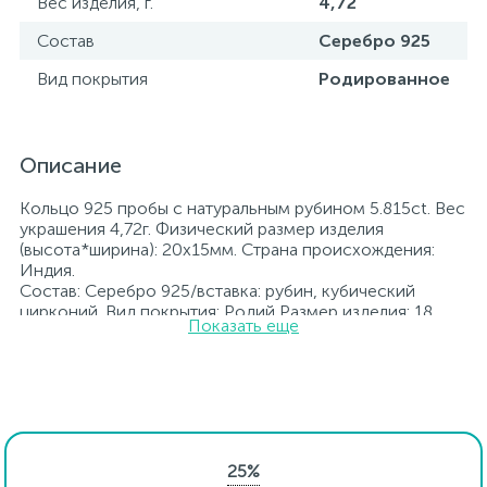
Вес изделия, г.
4,72
Состав
Серебро 925
Вид покрытия
Родированное
Описание
Кольцо 925 пробы с натуральным рубином 5.815ct. Вес
украшения 4,72г. Физический размер изделия
(высота*ширина): 20х15мм. Страна происхождения:
Индия.
Состав: Серебро 925/вставка: рубин, кубический
цирконий. Вид покрытия: Родий Размер изделия: 18
Показать еще
Вставка: рубин, кубический цирконий.
Родированные украшения дольше сохраняют свое
первоначальное состояние, а именно цвет и блеск
металла. Все ювелирные изделия представленные на
нашем сайте прошли внутренний контроль качества, а
также контроль государственной пробирной службой
Украины, на всех изделиях стоит соответствующая
25%
проба. К каждому ювелирному украшению