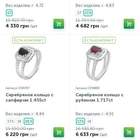
Вес изделия, г.: 4,72
Вес изделия, г.: 4,83
17
17
17,5
10 822.70 грн
11 704.50 грн
4 330 грн
4 682 грн
/шт.
/шт.
Есть комплект
Есть комплект
Артикул: 2194767
Артикул: 2194880
Серебряное кольцо с
Серебряное кольцо с
сапфиром 1.455ct
рубином 1.717ct
Вес изделия, г.: 4,44
Вес изделия, г.: 4,91
17,5
18
18,5
17,5
18
15 550.00 грн
16 581.80 грн
6 220 грн
6 633 грн
/шт.
/шт.