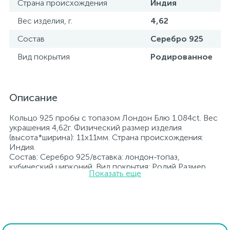
Страна происхождения
Индия
Вес изделия, г.
4,62
Состав
Серебро 925
Вид покрытия
Родированное
Описание
Кольцо 925 пробы с топазом Лондон Блю 1.084ct. Вес
украшения 4,62г. Физический размер изделия
(высота*ширина): 11х11мм. Страна происхождения:
Индия.
Состав: Серебро 925/вставка: лондон-топаз,
кубический цирконий. Вид покрытия: Родий Размер
Показать еще
изделия: 17
Вставка: лондон-топаз, кубический цирконий.
Родированные украшения дольше сохраняют свое
первоначальное состояние, а именно цвет и блеск
металла. Все ювелирные изделия представленные на
нашем сайте прошли внутренний контроль качества, а