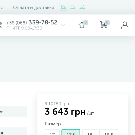
ас
Оплата и доставка
RU
EN
UA
339-78-52
+38 (068)
0
0
ПН-ПТ 9:00-17:30
9 107.50 грн
3 643 грн
уг
/шт.
Размер
я
17
17,5
18
18,5