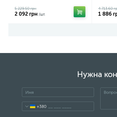
5 229.50 грн
4 713.60 г
2 092 грн
1 886 г
/шт.
Нужна кон
+380