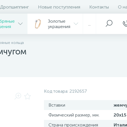
Дропшиппинг
Новые поступления
Контакты
О н
бряные
Золотые
...
шения
украшения
яные кольца
мчугом
Код товара:
2192657
Вставки
жемч
Физический размер, мм.
20х15
Страна происхождения
Итали