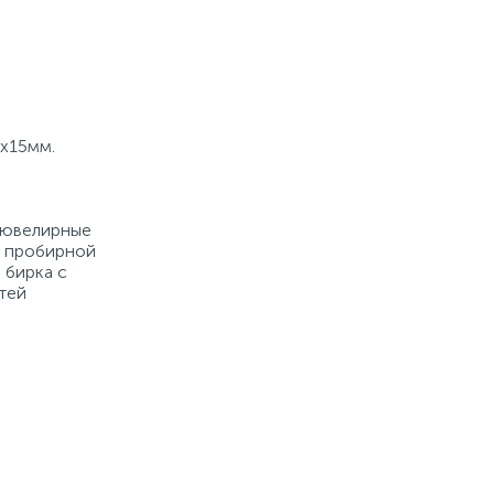
0х15мм.
е ювелирные
й пробирной
 бирка с
тей