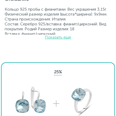
Кольцо 925 пробы с фианитами. Вес украшения 3,15г.
Физический размер изделия (высота*ширина): 9x9мм.
Страна происхождения: Италия.
Состав: Серебро 925/вставка: фианит/цирконий. Вид
покрытия: Родий Размер изделия: 18
Вставка: фианит/цирконий.
Показать еще
Родированные украшения дольше сохраняют свое
первоначальное состояние, а именно цвет и блеск
металла. Все ювелирные изделия представленные на
нашем сайте прошли внутренний контроль качества, а
также контроль государственной пробирной службой
Украины, на всех изделиях стоит соответствующая
проба. К каждому ювелирному украшению
25%
прилагаются бирка с указанием всех
параметров.*Цвета изделий на сайте могут
незначительно отличаться от реальных из-за
особенностей цветопередачи экрана