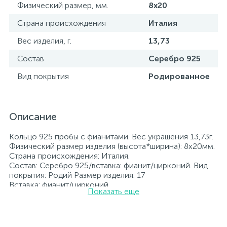
Физический размер, мм.
8х20
Страна происхождения
Италия
Вес изделия, г.
13,73
Состав
Серебро 925
Вид покрытия
Родированное
Описание
Кольцо 925 пробы с фианитами. Вес украшения 13,73г.
Физический размер изделия (высота*ширина): 8х20мм.
Страна происхождения: Италия.
Состав: Серебро 925/вставка: фианит/цирконий. Вид
покрытия: Родий Размер изделия: 17
Вставка: фианит/цирконий.
Показать еще
Родированные украшения дольше сохраняют свое
первоначальное состояние, а именно цвет и блеск
металла. Все ювелирные изделия представленные на
нашем сайте прошли внутренний контроль качества, а