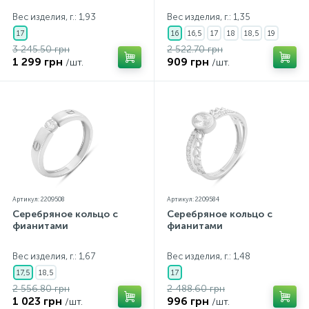
Вес изделия, г.: 1,93
Вес изделия, г.: 1,35
17
16
16,5
17
18
18,5
19
3 245.50 грн
2 522.70 грн
1 299 грн
909 грн
/шт.
/шт.
Артикул: 2209508
Артикул: 2209584
Серебряное кольцо с
Серебряное кольцо с
фианитами
фианитами
Вес изделия, г.: 1,67
Вес изделия, г.: 1,48
17,5
18,5
17
2 556.80 грн
2 488.60 грн
1 023 грн
996 грн
/шт.
/шт.