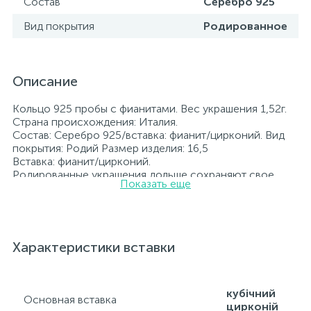
Состав
Серебро 925
Вид покрытия
Родированное
Описание
Кольцо 925 пробы с фианитами. Вес украшения 1,52г.
Страна происхождения: Италия.
Состав: Серебро 925/вставка: фианит/цирконий. Вид
покрытия: Родий Размер изделия: 16,5
Вставка: фианит/цирконий.
Родированные украшения дольше сохраняют свое
Показать еще
первоначальное состояние, а именно цвет и блеск
металла. Все ювелирные изделия представленные на
нашем сайте прошли внутренний контроль качества, а
также контроль государственной пробирной службой
Украины, на всех изделиях стоит соответствующая
Характеристики вставки
проба. К каждому ювелирному украшению
прилагаются бирка с указанием всех
параметров.*Цвета изделий на сайте могут
незначительно отличаться от реальных из-за
кубічний
Основная вставка
особенностей цветопередачи экрана
цирконій