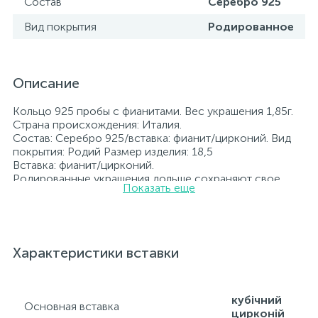
Состав
Серебро 925
Вид покрытия
Родированное
Описание
Кольцо 925 пробы с фианитами. Вес украшения 1,85г.
Страна происхождения: Италия.
Состав: Серебро 925/вставка: фианит/цирконий. Вид
покрытия: Родий Размер изделия: 18,5
Вставка: фианит/цирконий.
Родированные украшения дольше сохраняют свое
Показать еще
первоначальное состояние, а именно цвет и блеск
металла. Все ювелирные изделия представленные на
нашем сайте прошли внутренний контроль качества, а
также контроль государственной пробирной службой
Украины, на всех изделиях стоит соответствующая
Характеристики вставки
проба. К каждому ювелирному украшению
прилагаются бирка с указанием всех
параметров.*Цвета изделий на сайте могут
незначительно отличаться от реальных из-за
кубічний
Основная вставка
особенностей цветопередачи экрана
цирконій