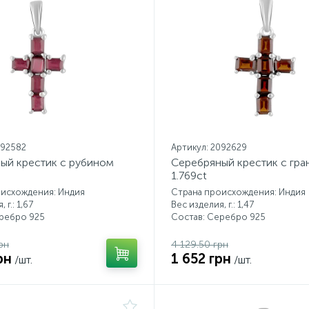
092582
Артикул: 2092629
ый крестик с рубином
Серебряный крестик с гра
1.769ct
оисхождения: Индия
Страна происхождения: Индия
 г.: 1,67
Вес изделия, г.: 1,47
еребро 925
Состав: Серебро 925
рн
4 129.50 грн
рн
1 652 грн
/шт.
/шт.