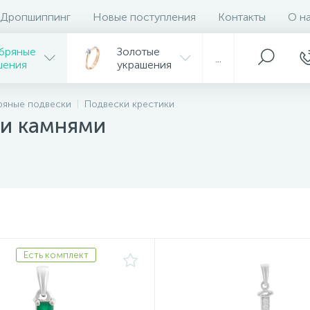
Дропшиппинг
Новые поступления
Контакты
О н
бряные
Золотые
...
шения
украшения
ряные подвески
Подвески крестики
ми камнями
Есть комплект