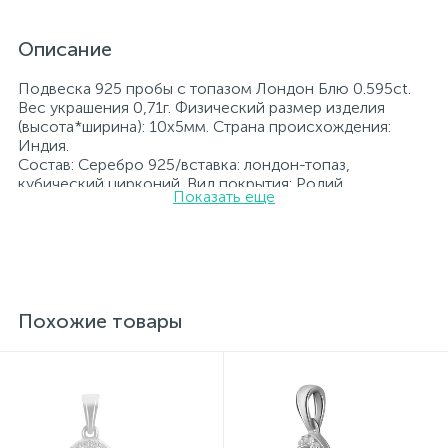
Описание
Подвеска 925 пробы с топазом Лондон Блю 0.595ct.
Вес украшения 0,71г. Физический размер изделия
(высота*ширина): 10х5мм. Страна происхождения:
Индия.
Состав: Серебро 925/вставка: лондон-топаз,
кубический цирконий. Вид покрытия: Родий
Показать еще
Вставка: лондон-топаз, кубический цирконий.
Родированные украшения дольше сохраняют свое
первоначальное состояние, а именно цвет и блеск
металла. Все ювелирные изделия представленные на
нашем сайте прошли внутренний контроль качества, а
также контроль государственной пробирной службой
Украины, на всех изделиях стоит соответствующая
Похожие товары
проба. К каждому ювелирному украшению
прилагаются бирка с указанием всех
параметров.*Цвета изделий на сайте могут
незначительно отличаться от реальных из-за
особенностей цветопередачи экрана