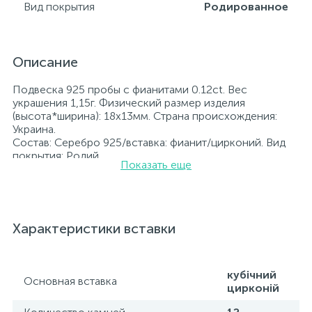
Вид покрытия
Родированное
Описание
Подвеска 925 пробы с фианитами 0.12ct. Вес
украшения 1,15г. Физический размер изделия
(высота*ширина): 18x13мм. Страна происхождения:
Украина.
Состав: Серебро 925/вставка: фианит/цирконий. Вид
покрытия: Родий
Показать еще
Вставка: фианит/цирконий.
Родированные украшения дольше сохраняют свое
первоначальное состояние, а именно цвет и блеск
металла. Все ювелирные изделия представленные на
нашем сайте прошли внутренний контроль качества, а
Характеристики вставки
также контроль государственной пробирной службой
Украины, на всех изделиях стоит соответствующая
проба. К каждому ювелирному украшению
прилагаются бирка с указанием всех
кубічний
Основная вставка
параметров.*Цвета изделий на сайте могут
цирконій
незначительно отличаться от реальных из-за