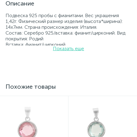
Описание
Подвеска 925 пробы с фианитами. Вес украшения
1,42г. Физический размер изделия (высота*ширина):
14х7мм. Страна происхождения: Италия.
Состав: Серебро 925/вставка: фианит/цирконий. Вид
покрытия: Родий
Вставка: фианит/цирконий.
Показать еще
Родированные украшения дольше сохраняют свое
первоначальное состояние, а именно цвет и блеск
металла. Все ювелирные изделия представленные на
нашем сайте прошли внутренний контроль качества, а
также контроль государственной пробирной службой
Украины, на всех изделиях стоит соответствующая
проба. К каждому ювелирному украшению
Похожие товары
прилагаются бирка с указанием всех
параметров.*Цвета изделий на сайте могут
незначительно отличаться от реальных из-за
особенностей цветопередачи экрана