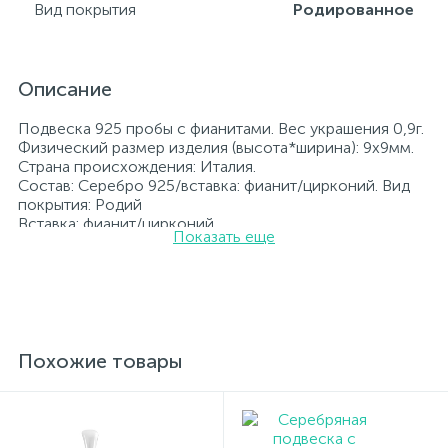
Вид покрытия
Родированное
Описание
Подвеска 925 пробы с фианитами. Вес украшения 0,9г.
Физический размер изделия (высота*ширина): 9х9мм.
Страна происхождения: Италия.
Состав: Серебро 925/вставка: фианит/цирконий. Вид
покрытия: Родий
Вставка: фианит/цирконий.
Показать еще
Родированные украшения дольше сохраняют свое
первоначальное состояние, а именно цвет и блеск
металла. Все ювелирные изделия представленные на
нашем сайте прошли внутренний контроль качества, а
также контроль государственной пробирной службой
Украины, на всех изделиях стоит соответствующая
проба. К каждому ювелирному украшению
Похожие товары
прилагаются бирка с указанием всех
параметров.*Цвета изделий на сайте могут
незначительно отличаться от реальных из-за
особенностей цветопередачи экрана