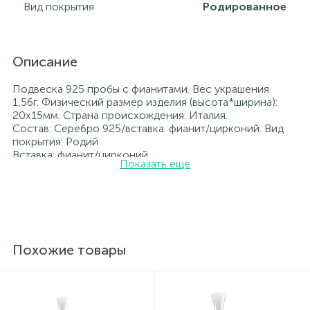
Вид покрытия
Родированное
Описание
Подвеска 925 пробы с фианитами. Вес украшения
1,56г. Физический размер изделия (высота*ширина):
20x15мм. Страна происхождения: Италия.
Состав: Серебро 925/вставка: фианит/цирконий. Вид
покрытия: Родий
Вставка: фианит/цирконий.
Показать еще
Родированные украшения дольше сохраняют свое
первоначальное состояние, а именно цвет и блеск
металла. Все ювелирные изделия представленные на
нашем сайте прошли внутренний контроль качества, а
также контроль государственной пробирной службой
Украины, на всех изделиях стоит соответствующая
проба. К каждому ювелирному украшению
Похожие товары
прилагаются бирка с указанием всех
параметров.*Цвета изделий на сайте могут
незначительно отличаться от реальных из-за
особенностей цветопередачи экрана