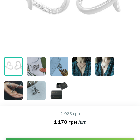
Контакты
Кольца без камней
Серьги с керамикой
Браслеты на нити
Колье с фианитами
Золотые серьги
О нас
Золотые цепи
Кольца мужские
Серьги детские
Браслеты мужские
Оплата и доставка
Кольца серебряные с бриллиантами
Серьги кафы
Браслеты каучуковые, кожанные
Кольца с золотыми вставками
Серьги кольцами
Браслеты для шармов
Кольца Спаси и Сохрани
Серьги протяжки
Браслеты с керамикой
Серьги серебряные с бриллиантами
Браслеты с золотыми вставками
2 925 грн
1 170 грн
/шт.
Серьги с золотыми вставками