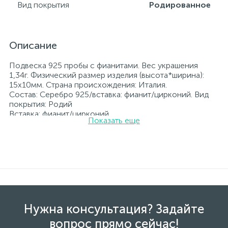
Вид покрытия
Родированное
Описание
Подвеска 925 пробы с фианитами. Вес украшения
1,34г. Физический размер изделия (высота*ширина):
15х10мм. Страна происхождения: Италия.
Состав: Серебро 925/вставка: фианит/цирконий. Вид
покрытия: Родий
Вставка: фианит/цирконий.
Показать еще
Родированные украшения дольше сохраняют свое
первоначальное состояние, а именно цвет и блеск
металла. Все ювелирные изделия представленные на
нашем сайте прошли внутренний контроль качества, а
также контроль государственной пробирной службой
Украины, на всех изделиях стоит соответствующая
проба. К каждому ювелирному украшению
прилагаются бирка с указанием всех
параметров.*Цвета изделий на сайте могут
Нужна консультация? Задайте
незначительно отличаться от реальных из-за
особенностей цветопередачи экрана
вопрос прямо сейчас!