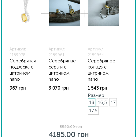
особенностей цветопередачи экрана
Артикул:
Артикул:
Артикул:
2189978
2189961
2189954
Серебряная
Серебряные
Серебряное
подвеска с
серьги с
кольцо с
цитрином
цитрином
цитрином
nano
nano
nano
967 грн
3 070 грн
1 543 грн
Размер
18
16,5
17
17,5
5580.00 грн
4185.00 грн