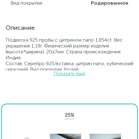
Вид покрытия
Родированное
Описание
Подвеска 925 пробы с цитрином nano 1.854ct. Вес
украшения 1,19г. Физический размер изделия
(высота*ширина): 20х7мм. Страна происхождения:
Индия.
Состав: Серебро 925/вставка: цитрин nano, кубический
цирконий. Вид покрытия: Родий
Показать еще
Вставка: цитрин nano, кубический цирконий.
Родированные украшения дольше сохраняют свое
первоначальное состояние, а именно цвет и блеск
металла. Все ювелирные изделия представленные на
нашем сайте прошли внутренний контроль качества, а
также контроль государственной пробирной службой
Украины, на всех изделиях стоит соответствующая
25%
проба. К каждому ювелирному украшению
прилагаются бирка с указанием всех
параметров.*Цвета изделий на сайте могут
незначительно отличаться от реальных из-за