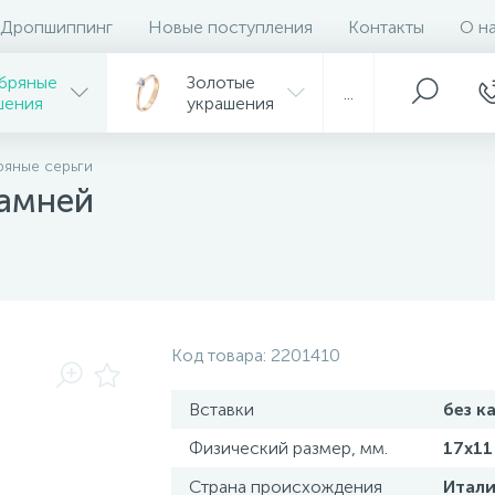
Дропшиппинг
Новые поступления
Контакты
О н
бряные
Золотые
...
шения
украшения
яные серьги
камней
Код товара:
2201410
Вставки
без к
Физический размер, мм.
17x11
Страна происхождения
Итали