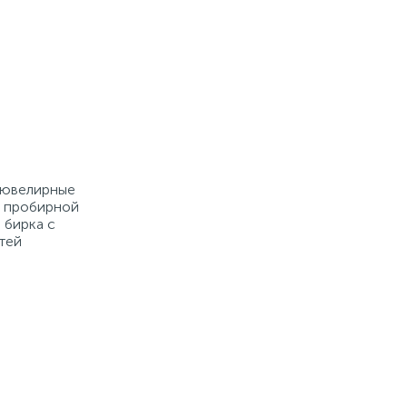
е ювелирные
й пробирной
 бирка с
тей