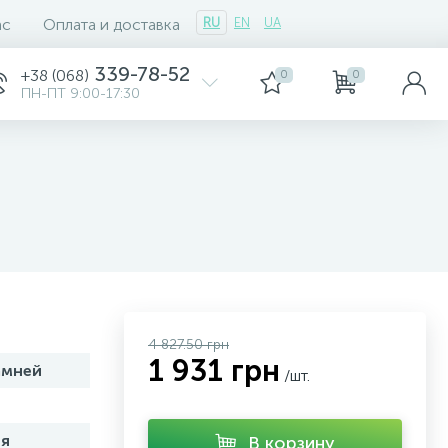
ас
Оплата и доставка
RU
EN
UA
339-78-52
+38 (068)
0
0
ПН-ПТ 9:00-17:30
4 827.50 грн
1 931 грн
амней
/шт.
я
В корзину