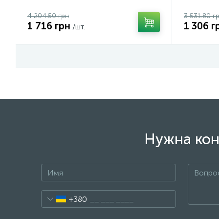
4 204.50 грн
3 531.80 г
1 716 грн
1 306 г
/шт.
Нужна кон
+380