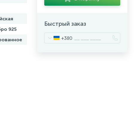
йская
Быстрый заказ
ро 925
+380
рованное