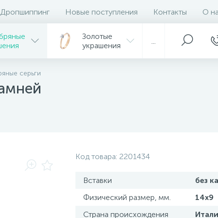
Дропшиппинг
Новые поступления
Контакты
О н
бряные
Золотые
...
шения
украшения
яные серьги
камней
Код товара:
2201434
Вставки
без к
Физический размер, мм.
14x9
Страна происхождения
Итали