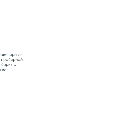
е ювелирные
й пробирной
 бирка с
тей