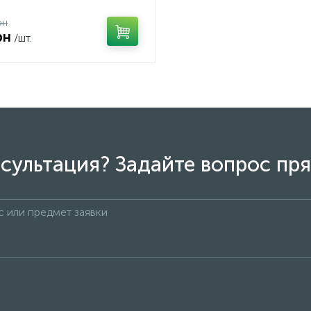
рн
рн
/шт.
сультация? Задайте вопрос пря