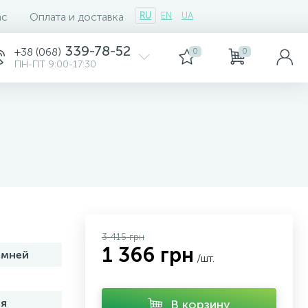
ас
Оплата и доставка
RU
EN
UA
339-78-52
+38 (068)
0
0
ПН-ПТ 9:00-17:30
3 415 грн
1 366 грн
амней
/шт.
я
В корзину