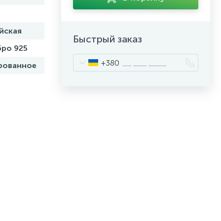
йская
Быстрый заказ
ро 925
+380
рованное