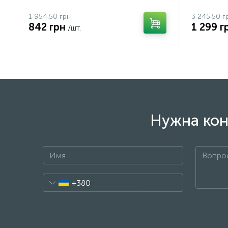
1 954.50 грн
3 245.50 г
842 грн
1 299 г
/шт.
Нужна кон
+380