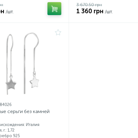
рн
3 670.50 грн
рн
1 360 грн
/шт.
/шт.
584026
ые серьги без камней
исхождения: Италия
 г.: 1,72
еребро 925