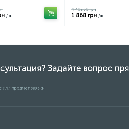
рн
4 402.30 грн
рн
1 868 грн
/шт.
/шт.
сультация? Задайте вопрос пря