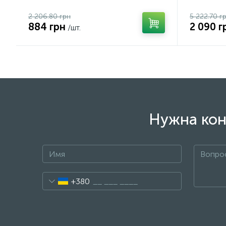
2 206.80 грн
5 222.70 г
884 грн
2 090 г
/шт.
Нужна кон
+380