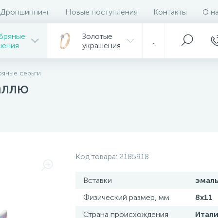
Дропшиппинг
Новые поступления
Контакты
О н
бряные
Золотые
...
шения
украшения
яные серьги
аллю
Код товара:
2185918
Вставки
эмал
Физический размер, мм.
8х11
Страна происхождения
Итали