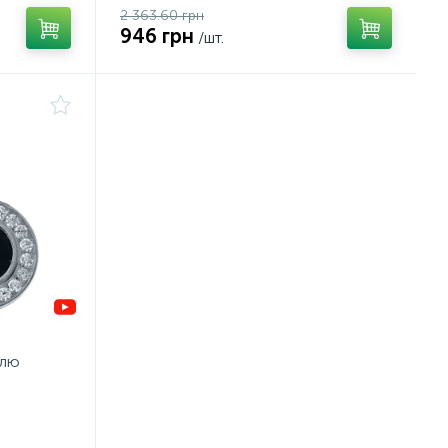
2 363.60 грн
946 грн
/шт.
ллю