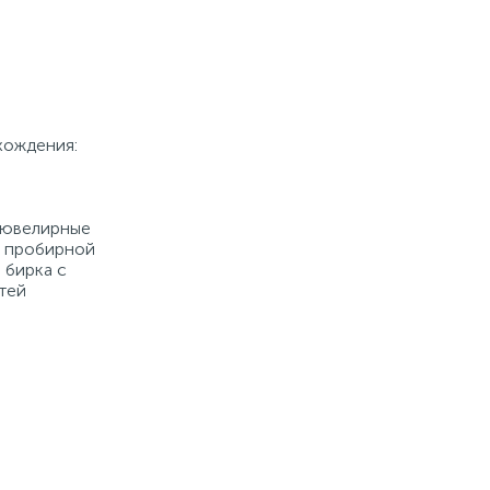
хождения:
е ювелирные
й пробирной
 бирка с
тей